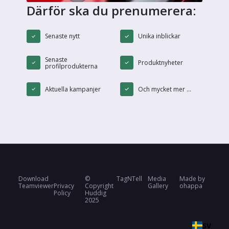
Därför ska du prenumerera:
Senaste nytt
Unika inblickar
Senaste
Produktnyheter
profilprodukterna
Aktuella kampanjer
Och mycket mer ...
Download
©
TagNTell
Media
Made by
Teamviewer
Privacy
Copyright
Gallery
ohappa
Policy
Huddig
2025
SV