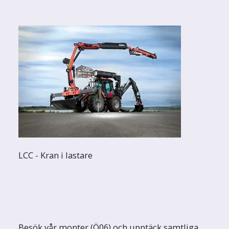
LCC - Kran i lastare
Besök vår monter (Ö06) och upptäck samtliga