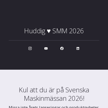
Huddig ♥ SMM 2026
Kul att du är på Svenska
Maskinmässan 2026!
Missa inte årets lanseringar och produktnyheter