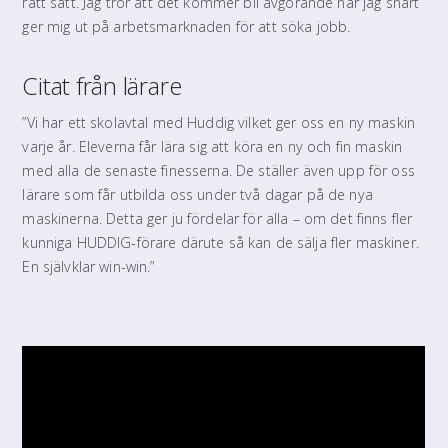
rätt sätt. Jag tror att det kommer bli avgörande när jag snart
ger mig ut på arbetsmarknaden för att söka jobb.
Citat från lärare
”Vi har ett skolavtal med Huddig vilket ger oss en ny maskin
varje år. Eleverna får lära sig att köra en ny och fin maskin
med alla de senaste finesserna. De ställer även upp för oss
lärare som får utbilda oss under två dagar på de nya
maskinerna. Detta ger ju fördelar för alla – om det finns fler
kunniga HUDDIG-förare därute så kan de sälja fler maskiner.
En självklar win-win.”