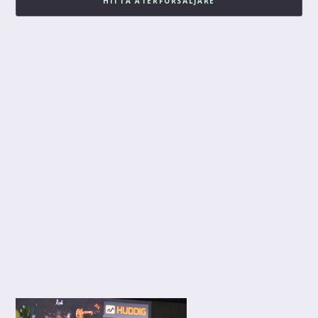
HITTA ÅTERFÖRSÄLJARE