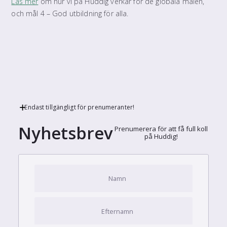
Läs mer
om hur vi på Huddig verkar för de globala målen,
och mål 4 – God utbildning för alla.
Endast tillgängligt för prenumeranter!
Nyhetsbrev
Prenumerera för att få full koll
på Huddig!