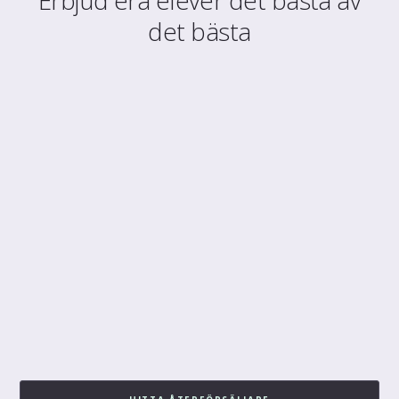
Erbjud era elever det bästa av
det bästa