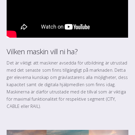
Vilken maskin vill ni ha?
Det är viktigt att maskiner avsedda för utbildning är utrustad
med det senaste som finns tillgängligt på marknaden. Detta
ger eleverna kunskap om grävlastarens alla möjligheter, dess
kapacitet samt de digitala hjälpmedlen som finns idag.
Maskinerna är därför utrustade med de tillval som är viktiga
för maximal funktionalitet för respektive segment (CITY,
CABLE eller RAIL).