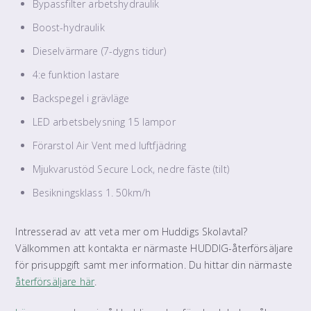
Bypassfilter arbetshydraulik
Boost-hydraulik
Dieselvärmare (7-dygns tidur)
4:e funktion lastare
Backspegel i grävläge
LED arbetsbelysning 15 lampor
Förarstol Air Vent med luftfjädring
Mjukvarustöd Secure Lock, nedre fäste (tilt)
Besikningsklass 1. 50km/h
Intresserad av att veta mer om Huddigs Skolavtal?
Välkommen att kontakta er närmaste HUDDIG-återförsäljare
för prisuppgift samt mer information. Du hittar din närmaste
återförsäljare här
.