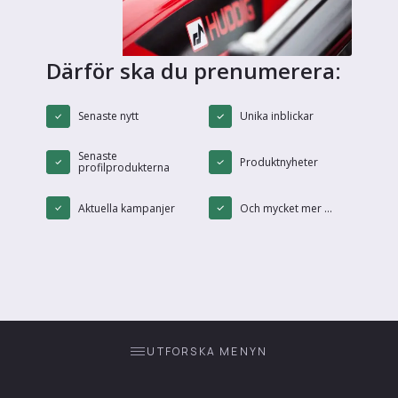
Därför ska du prenumerera:
Senaste nytt
Unika inblickar
Senaste
Produktnyheter
profilprodukterna
Aktuella kampanjer
Och mycket mer ...
UTFORSKA MENYN