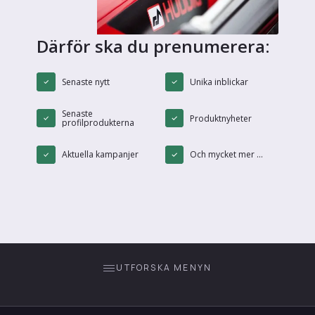
Därför ska du prenumerera:
Senaste nytt
Unika inblickar
Senaste
Produktnyheter
profilprodukterna
Aktuella kampanjer
Och mycket mer ...
UTFORSKA MENYN