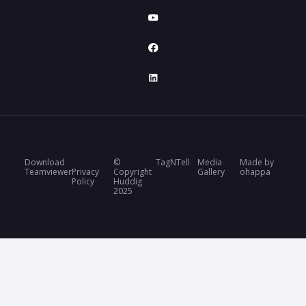
Download
©
TagNTell
Media
Made by
Teamviewer
Privacy
Copyright
Gallery
ohappa
Policy
Huddig
2025