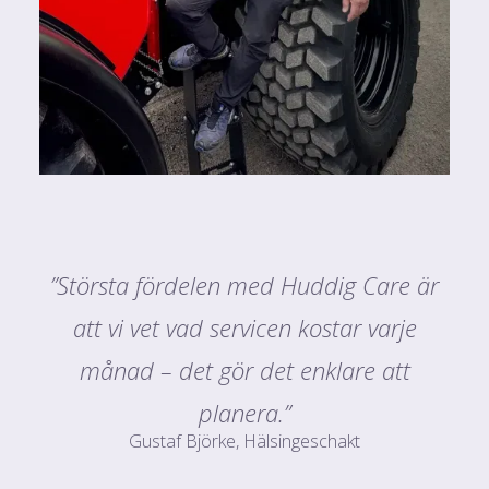
”Största fördelen med Huddig Care är
att vi vet vad servicen kostar varje
månad – det gör det enklare att
planera.”
Gustaf Björke, Hälsingeschakt