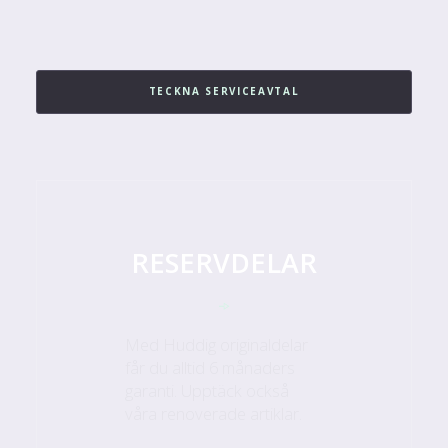
TECKNA SERVICEAVTAL
RESERVDELAR
Med Huddig originaldelar
får du alltid 6 månaders
garanti. Upptäck också
våra renoverade artiklar.