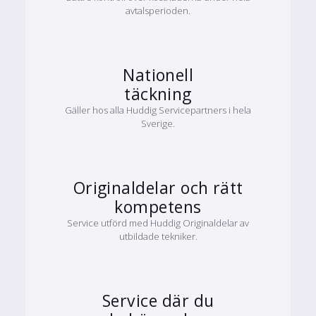
avtalsperioden.
Nationell
täckning
Gäller hos alla Huddig Servicepartners i hela
Sverige.
Originaldelar och rätt
kompetens
Service utförd med Huddig Originaldelar av
utbildade tekniker.
Service där du