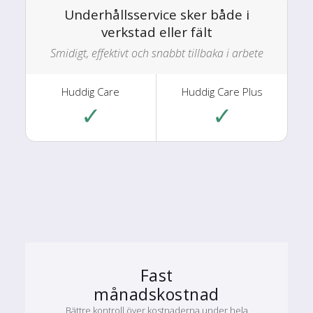
Underhållsservice sker både i
verkstad eller fält
Smidigt, effektivt och snabbt tillbaka i arbete
✓
✓
Fast
månadskostnad
Bättre kontroll över kostnaderna under hela