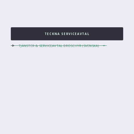
TECKNA SERVICEAVTAL
TJÄNSTER & SERVICEAVTAL BROSCHYR (SVENSKA)