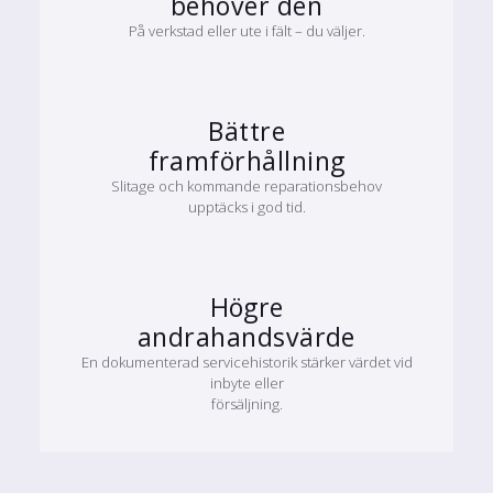
behöver den
På verkstad eller ute i fält – du väljer.
Bättre
framförhållning
Slitage och kommande reparationsbehov
upptäcks i god tid.
Högre
andrahandsvärde
En dokumenterad servicehistorik stärker värdet vid
inbyte eller
försäljning.