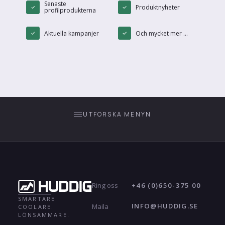
Senaste
Produktnyheter
profilprodukterna
Aktuella kampanjer
Och mycket mer ...
UTFORSKA MENYN
+46 (0)650-375 00
Ring oss
SMARTARE.
INFO@HUDDIG.SE
Maila
COOLARE.
LÖNSAMMARE.