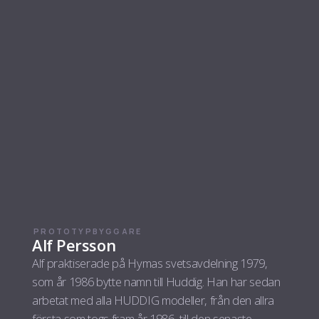
PROTOTYPBYGGARE
Alf Persson
Alf praktiserade på Hymas svetsavdelning 1979,
som år 1986 bytte namn till Huddig. Han har sedan
arbetat med alla HUDDIG modeller, från den allra
första som togs fram år 1986, till den senaste