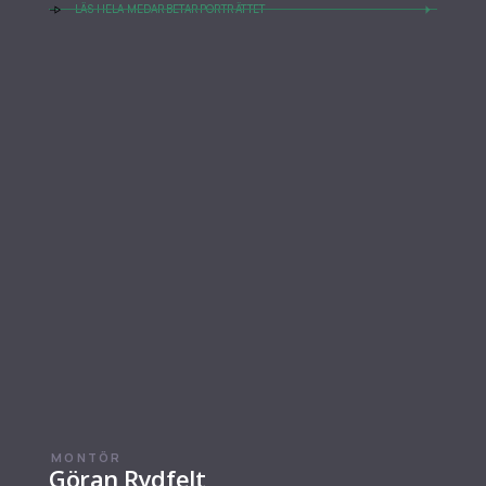
LÄS HELA MEDARBETARPORTRÄTTET
MONTÖR
Göran Rydfelt