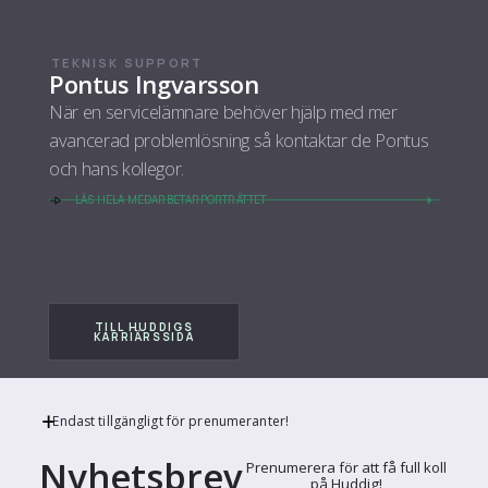
TEKNISK SUPPORT
Pontus Ingvarsson
När en servicelämnare behöver hjälp med mer
avancerad problemlösning så kontaktar de Pontus
och hans kollegor.
LÄS HELA MEDARBETARPORTRÄTTET
TILL HUDDIGS
KARRIÄRSSIDA
Endast tillgängligt för prenumeranter!
Nyhetsbrev
Prenumerera för att få full koll
på Huddig!