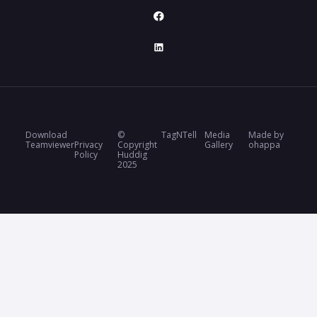
Download
©
TagNTell
Media
Made by
Teamviewer
Privacy
Copyright
Gallery
ohappa
Policy
Huddig
2025