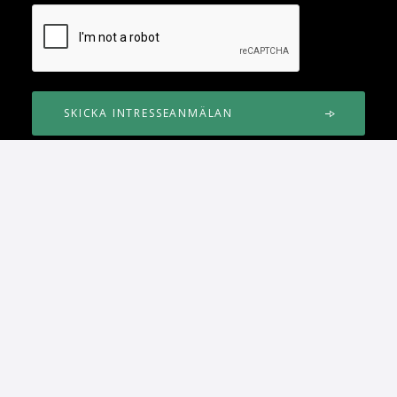
Endast tillgängligt för prenumeranter!
Nyhetsbrev
Prenumerera för att få full koll
på Huddig!