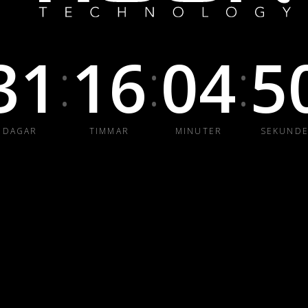
31
16
04
5
:
:
:
DAGAR
TIMMAR
MINUTER
SEKUND