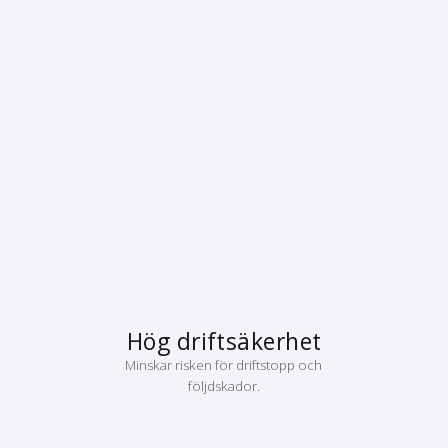
Hög driftsäkerhet
Minskar risken för driftstopp och
följdskador.