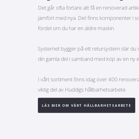
Det går ofta fortare att få en renoverad arti
jämfört med nya. Det finns komponenter i so
fördel om du har en äldre maskin.
Systemet bygger på ett retursystem där du so
din gamla del i samband med köp av en ny el
I vårt sortiment finns idag över 400 renoverad
viktig del av Huddigs hållbarhetsarbete.
LÄS MER OM VÅRT HÅLLBARHETSARBETE