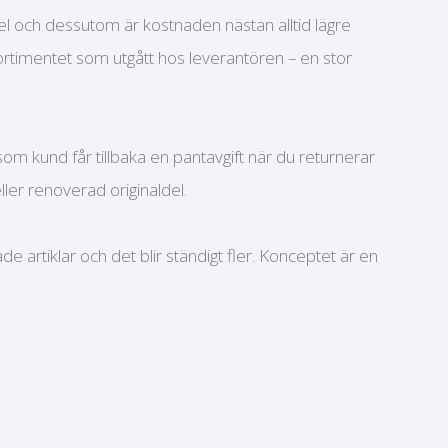
kel och dessutom är kostnaden nästan alltid lägre
rtimentet som utgått hos leverantören – en stor
m kund får tillbaka en pantavgift när du returnerar
ler renoverad originaldel.
e artiklar och det blir ständigt fler. Konceptet är en