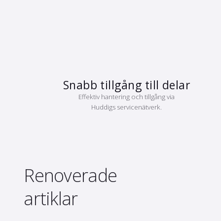
Snabb tillgång till delar
Effektiv hantering och tillgång via
Huddigs servicenätverk.
Renoverade
artiklar