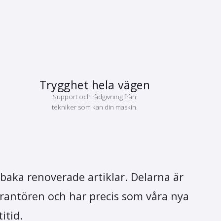
Trygghet hela vägen
Support och rådgivning från
tekniker som kan din maskin.
lbaka renoverade artiklar. Delarna är
erantören och har precis som våra nya
itid.