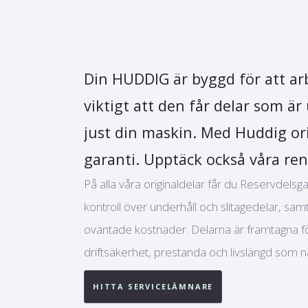
Din HUDDIG är byggd för att arb
viktigt att den får delar som ä
just din maskin. Med Huddig ori
garanti. Upptäck också våra ren
På alla våra originaldelar får du Reservdelsg
kontroll över underhåll och slitagedelar, sam
oväntade kostnader. Delarna är framtagna fö
driftsäkerhet, prestanda och livslängd som 
HITTA SERVICELÄMNARE