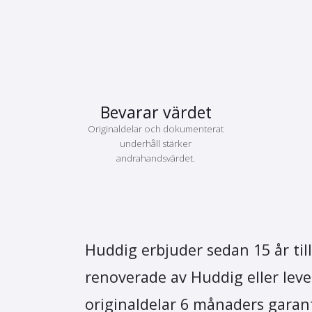
Bevarar värdet
Originaldelar och dokumenterat
underhåll stärker
andrahandsvärdet.
Huddig erbjuder sedan 15 år til
renoverade av Huddig eller lev
originaldelar 6 månaders garant