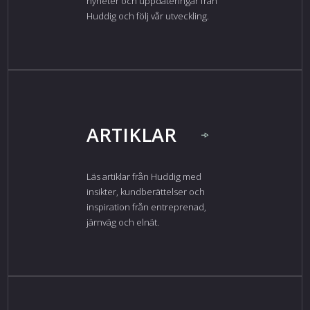
nyheter och uppdateringar från
Huddig och följ vår utveckling.
ARTIKLAR
Läs artiklar från Huddig med
insikter, kundberättelser och
inspiration från entreprenad,
järnväg och elnät.