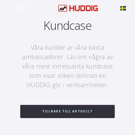
SV
MENY
Kundcase
Våra kunder är våra bästa
ambassadörer. Läs om några av
våra mest intressanta kundcase
som visar vilken skillnad en
HUDDIG gör i verksamheten.
TILLBAKS TILL AKTUELLT