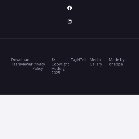
Download
©
TagNTell
Media
Made by
Teamviewer
Privacy
Copyright
Gallery
ohappa
Policy
Huddig
2025