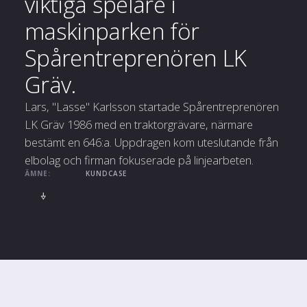
viktiga spelare i
maskinparken för
Spårentreprenören LK
Gräv.
Lars, "Lasse" Karlsson startade Spårentreprenören
LK Gräv 1986 med en traktorgrävare, närmare
bestämt en 646:a. Uppdragen kom uteslutande från
elbolag och firman fokuserade på linjearbeten.
ÄMNE:
KUNDCASE