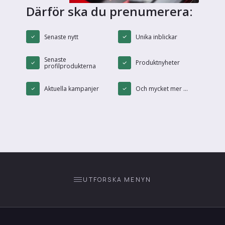
Därför ska du prenumerera:
Senaste nytt
Unika inblickar
Senaste
Produktnyheter
profilprodukterna
Aktuella kampanjer
Och mycket mer ...
UTFORSKA MENYN