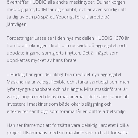
överträffar HUDDIG alla andra maskintyper. Du har korgen
med dig jämt, förflyttar dig snabbt, och är även smidig i att
ta dig av och på spåret. Ypperligt för allt arbete på
järnvägen.
Förbättringar Lasse ser i den nya modellen HUDDIG 1370 är
framförallt ökningen i kraft och räckvidd på aggregatet, och
uppdateringarna som gjorts i hytten. Det är något som
uppskattas mycket av hans förare.
– Huddig har gjort det riktigt bra med det nya aggregatet.
Maskinerna är väldigt flexibla och starka samtidigt som man
lyfter tyngre snabbare och når längre. Mina maskinförare är
väldigt nöjda med de nya maskinerna – det känns kanon att
investera i maskiner som både ökar beläggning och
effektivitet samtidigt som förarna får en bättre arbetsmiljö.
Han ser framemot att fortsätta vara delaktig i arbetet i olika
projekt tillsammans med sin maskinförare, och att fortsätta