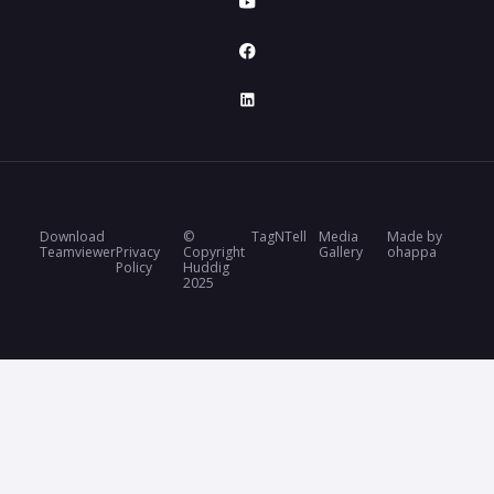
Download
©
TagNTell
Media
Made by
Teamviewer
Privacy
Copyright
Gallery
ohappa
Policy
Huddig
2025