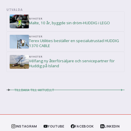
UTVALDA
NYHETER
Malte, 10 år, byggde sin dröm-HUDDIG i LEGO
NYHETER
Terex Utilities beställer en specialutrustad HUDDIG
1370 CABLE
NYHETER
Vélfang ny återförsäljare och servicepartner för
Huddig på Island
TILLBAKA TILL AKTUELLT
INSTAGRAM
YOUTUBE
FACEBOOK
LINKEDIN