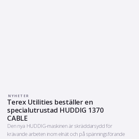
NYHETER
Terex Utilities beställer en
specialutrustad HUDDIG 1370
CABLE
Den nya HUDDIG-maskinen är skräddarsydd för
krävande arbeten inom elnät och på spänningsförande