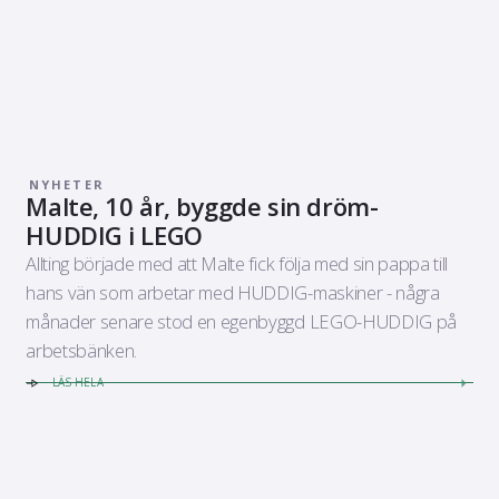
NYHETER
Malte, 10 år, byggde sin dröm-
HUDDIG i LEGO
Allting började med att Malte fick följa med sin pappa till
hans vän som arbetar med HUDDIG-maskiner - några
månader senare stod en egenbyggd LEGO-HUDDIG på
arbetsbänken.
LÄS HELA