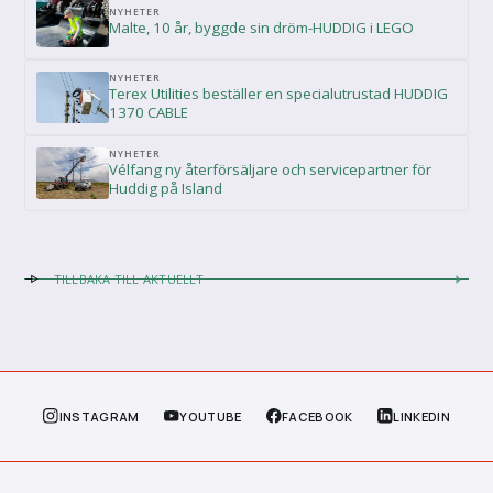
NYHETER
Malte, 10 år, byggde sin dröm-HUDDIG i LEGO
NYHETER
Terex Utilities beställer en specialutrustad HUDDIG
1370 CABLE
NYHETER
Vélfang ny återförsäljare och servicepartner för
Huddig på Island
TILLBAKA TILL AKTUELLT
INSTAGRAM
YOUTUBE
FACEBOOK
LINKEDIN