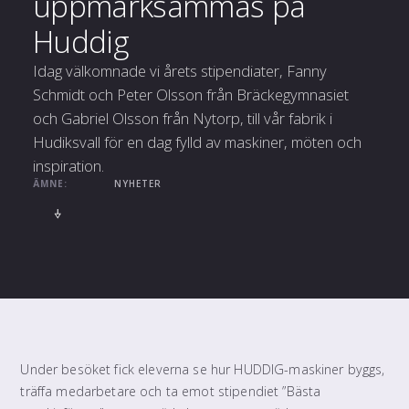
uppmärksammas på
Huddig
Idag välkomnade vi årets stipendiater, Fanny
Schmidt och Peter Olsson från Bräckegymnasiet
och Gabriel Olsson från Nytorp, till vår fabrik i
Hudiksvall för en dag fylld av maskiner, möten och
inspiration.
ÄMNE:
NYHETER
Under besöket fick eleverna se hur HUDDIG-maskiner byggs,
träffa medarbetare och ta emot stipendiet ”Bästa