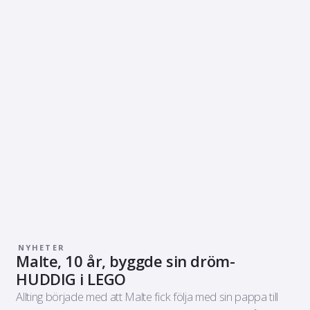
NYHETER
Malte, 10 år, byggde sin dröm-
HUDDIG i LEGO
Allting började med att Malte fick följa med sin pappa till