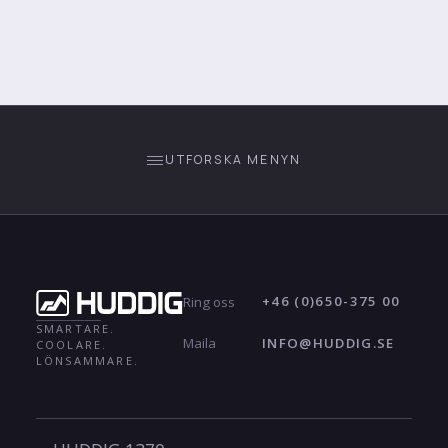
UTFORSKA MENYN
+46 (0)650-375 00
Ring oss
SMARTARE.
INFO@HUDDIG.SE
Maila
COOLARE.
LÖNSAMMARE.