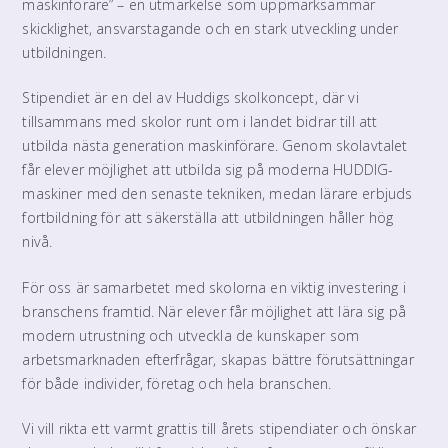
maskinförare” – en utmärkelse som uppmärksammar
skicklighet, ansvarstagande och en stark utveckling under
utbildningen.
Stipendiet är en del av Huddigs skolkoncept, där vi
tillsammans med skolor runt om i landet bidrar till att
utbilda nästa generation maskinförare. Genom skolavtalet
får elever möjlighet att utbilda sig på moderna HUDDIG-
maskiner med den senaste tekniken, medan lärare erbjuds
fortbildning för att säkerställa att utbildningen håller hög
nivå.
För oss är samarbetet med skolorna en viktig investering i
branschens framtid. När elever får möjlighet att lära sig på
modern utrustning och utveckla de kunskaper som
arbetsmarknaden efterfrågar, skapas bättre förutsättningar
för både individer, företag och hela branschen.
Vi vill rikta ett varmt grattis till årets stipendiater och önskar