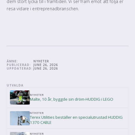
dem stort lycka till i framtiden. Vi ser fram emot att följa er
resa vidare i entreprenadbranschen.
ÄMNE:
NYHETER
PUBLICERAD:
JUNE 26, 2026
UPPDATERAD:
JUNE 26, 2026
UTVALDA
NYHETER
Malte, 10 år, byggde sin dröm-HUDDIG i LEGO
NYHETER
Terex Utilities beställer en specialutrustad HUDDIG
1370 CABLE
NYHETER