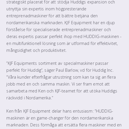
strategiskt placerat för att stödja Huddigs expansion och
utnyttja sin expertis inom högpresterande
entreprenadmaskiner för att bättre betjäna den
nordamerikanska marknaden. KJF Equipment har en djup
förståelse för specialiserade entreprenadmaskiner och
deras expertis passar perfekt ihop med HUDDIG-maskinen -
en multifunktionell lösning som är utformad för effektivitet,
mångsidighet och produktivitet.
”KJF Equipments sortiment av specialmaskiner passar
perfekt för Huddig”, säger Paul Barlow, vd för Huddig Inc.
”Våra kunder efterfrågar utrustning som kan ta sig an flera
jobb med en och samma maskin. Vi ser fram emot att
samarbeta med Ken och KJF-teamet för att utöka Huddigs
räckvidd i Nordamerika.”
Ken från KJF Equipment delar hans entusiasm: ”HUDDIG-
maskinen är en game-changer för den nordamerikanska
marknaden. Dess förmåga att ersätta flera maskiner med en