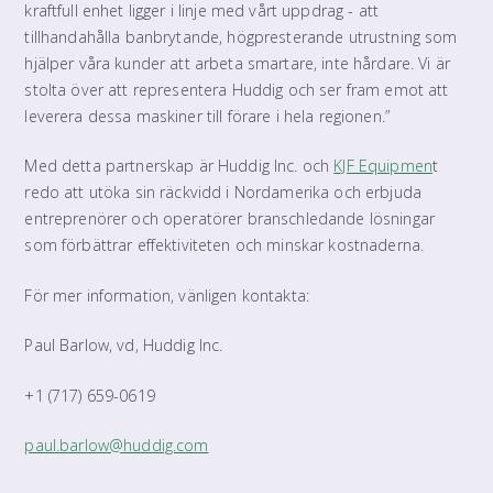
kraftfull enhet ligger i linje med vårt uppdrag - att
tillhandahålla banbrytande, högpresterande utrustning som
hjälper våra kunder att arbeta smartare, inte hårdare. Vi är
stolta över att representera Huddig och ser fram emot att
leverera dessa maskiner till förare i hela regionen.”
Med detta partnerskap är Huddig Inc. och
KJF Equipmen
t
redo att utöka sin räckvidd i Nordamerika och erbjuda
entreprenörer och operatörer branschledande lösningar
som förbättrar effektiviteten och minskar kostnaderna.
För mer information, vänligen kontakta:
Paul Barlow, vd, Huddig Inc.
+1 (717) 659-0619
paul.barlow@huddig.com