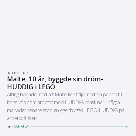
NYHETER
Malte, 10 år, byggde sin dröm-
HUDDIG i LEGO
Allting började med att Malte fick följa med sin pappa till
hans vän som arbetar med HUDDIG-maskiner - några
månader senare stod en egenbyggd LEGO-HUDDIG på
arbetsbänken.
LÄS HELA