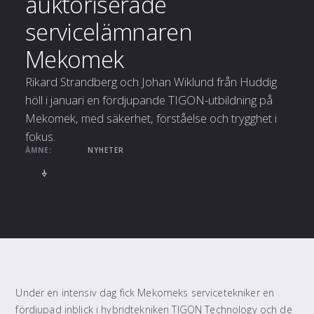
auktoriserade
servicelämnaren
Mekomek
Rikard Strandberg och Johan Wiklund från Huddig
höll i januari en fördjupande TIGON-utbildning på
Mekomek, med säkerhet, förståelse och trygghet i
fokus.
ÄMNE:
NYHETER
Under en intensiv dag fick Mekomeks servicetekniker en
fördjupad inblick i hybridtekniken TIGON Technology och de