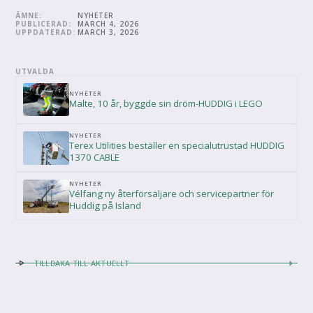
ÄMNE:
NYHETER
PUBLICERAD:
MARCH 4, 2026
UPPDATERAD:
MARCH 3, 2026
UTVALDA
NYHETER
Malte, 10 år, byggde sin dröm-HUDDIG i LEGO
NYHETER
Terex Utilities beställer en specialutrustad HUDDIG
1370 CABLE
NYHETER
Vélfang ny återförsäljare och servicepartner för
Huddig på Island
TILLBAKA TILL AKTUELLT