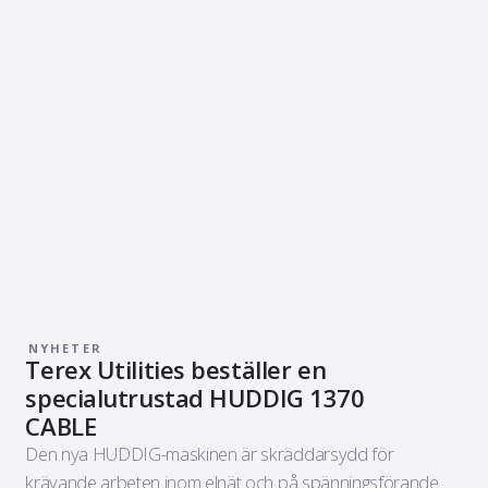
NYHETER
Terex Utilities beställer en
specialutrustad HUDDIG 1370
CABLE
Den nya HUDDIG-maskinen är skräddarsydd för
krävande arbeten inom elnät och på spänningsförande