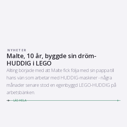
NYHETER
Malte, 10 år, byggde sin dröm-
HUDDIG i LEGO
Allting började med att Malte fick följa med sin pappa till
hans vän som arbetar med HUDDIG-maskiner - några
månader senare stod en egenbyggd LEGO-HUDDIG på
arbetsbänken.
LÄS HELA